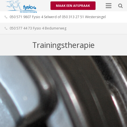
MAAK EEN AFSPRAAK
050 571 9807 Fysio 4 Selwerd of 050 313 27 51 Westersingel
phone
050 577 44 73 Fysio 4 Bedumerweg
phone
Trainingstherapie