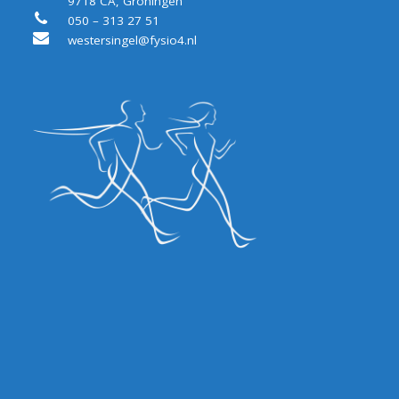
9718 CA, Groningen
050 – 313 27 51
westersingel@fysio4.nl