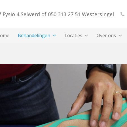
 Fysio 4 Selwerd of 050 313 27 51 Westersingel
phone
ome
Behandelingen
Locaties
Over ons
Fysiotherapie voor ouderen
Claudicatio intermittens