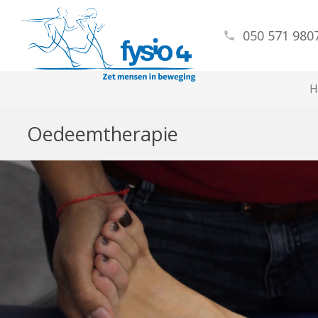
050 571 9807
phone
H
Oedeemtherapie