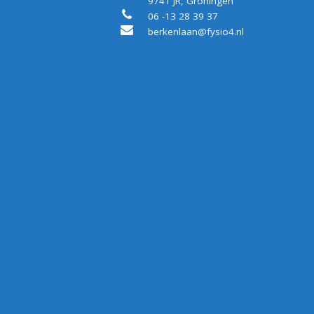
9741 JR, Groningen
06 -13 28 39 37
berkenlaan@fysio4.nl