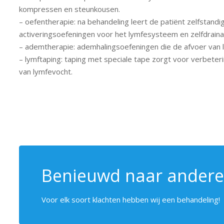
kompressen en steunkousen.
– oefentherapie: na behandeling leert de patiënt zelfstan
activeringsoefeningen voor het lymfesysteem en zelfdraina
– ademtherapie: ademhalingsoefeningen die de afvoer van 
– lymftaping: taping met speciale tape zorgt voor verbeter
van lymfevocht.
Benieuwd naar andere
Voor elk soort klachten hebben wij een behandeling!